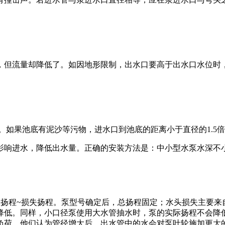
，但流量却降低了。如因地形限制，出水口要高于出水口水位时
。如果池底有泥沙等污物，进水口到池底的距离小于直径的1.5
水，降低出水量。正确的安装方法是：中小型水泵水深不小于300-
总扬程~损失扬程。泵型号确定后，总扬程固定；水头损失主要来
降低。同样，小口径泵使用大水管抽水时，泵的实际扬程不会降
负荷。他们认为管径增大后，出水管中的水会对泵叶轮施加更大