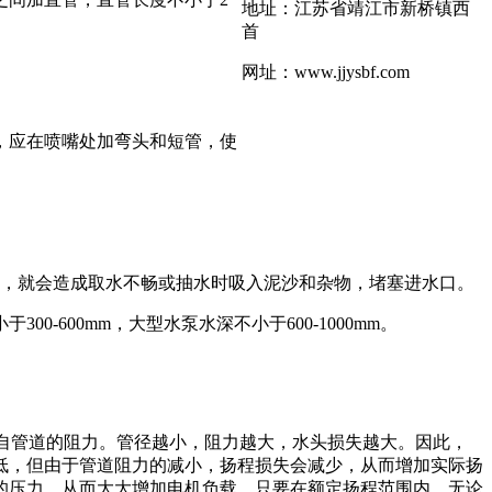
地址：江苏省靖江市新桥镇西
首
网址：www.jjysbf.com
，应在喷嘴处加弯头和短管，使
倍，就会造成取水不畅或抽水时吸入泥沙和杂物，堵塞进水口。
600mm，大型水泵水深不小于600-1000mm。
自管道的阻力。管径越小，阻力越大，水头损失越大。因此，
低，但由于管道阻力的减小，扬程损失会减少，从而增加实际扬
的压力，从而大大增加电机负载。只要在额定扬程范围内，无论