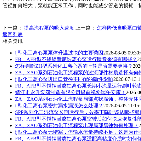
管径如何增大，泵就能正常工作，同时也能减少管道的损耗，
下一篇：
提高流程泵的吸入速度
上一篇：
怎样降低自吸泵曲
返回列表
相关资讯
ij型化工离心泵泵体升温过快的主要诱因
2026-08-05 09:30:
FB、AFB型不锈钢耐腐蚀离心泵运行噪音来源有哪些？
2
怎样判断ZH型系列化工离心泵的叶轮是否需要更换？
202
ZA、ZAO系列石油化工流程泵的过流部件材质选择有何
ij型化工离心泵进出口管径不匹配的隐性影响
2026-07-13 1
FB、AFB型不锈钢耐腐蚀离心泵长期小流量运行副叶轮
靖江市永升泵阀制造有限公司提前祝您端午安康！
2026-0
ZA、ZAO系列石油化工流程泵局部点状腐蚀，整体壳体
ij型化工离心泵密封漏水漏液怎么处理？
2026-06-05 11:15:
SPP系列化工混流泵长期运行后，效率下降时该从哪些
FB、AFB型不锈钢耐腐蚀离心泵空转后如何快速恢复性
ZA、ZAO系列石油化工流程泵出现局部腐蚀如何处理？
2
ij型化工离心泵无堵塞，但输水流量持续不足，这是为什
FB、AFB型不锈钢耐腐蚀离心泵适配高粘度介质时如何