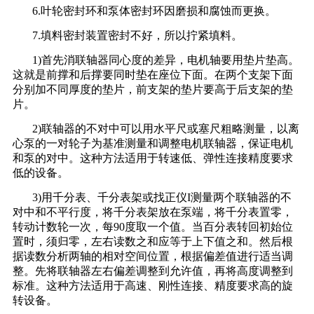
6.叶轮密封环和泵体密封环因磨损和腐蚀而更换。
7.填料密封装置密封不好，所以拧紧填料。
1)首先消联轴器同心度的差异，电机轴要用垫片垫高。
这就是前撑和后撑要同时垫在座位下面。在两个支架下面
分别加不同厚度的垫片，前支架的垫片要高于后支架的垫
片。
2)联轴器的不对中可以用水平尺或塞尺粗略测量，以离
心泵的一对轮子为基准测量和调整电机联轴器，保证电机
和泵的对中。这种方法适用于转速低、弹性连接精度要求
低的设备。
3)用千分表、千分表架或找正仪I测量两个联轴器的不
对中和不平行度，将千分表架放在泵端，将千分表置零，
转动计数轮一次，每90度取一个值。当百分表转回初始位
置时，须归零，左右读数之和应等于上下值之和。然后根
据读数分析两轴的相对空间位置，根据偏差值进行适当调
整。先将联轴器左右偏差调整到允许值，再将高度调整到
标准。这种方法适用于高速、刚性连接、精度要求高的旋
转设备。