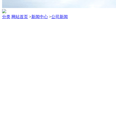
分类
网站首页
>
新闻中心
>
公司新闻