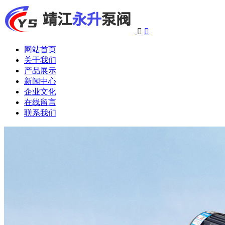


网站首页
关于我们
产品展示
新闻中心
企业文化
在线留言
联系我们