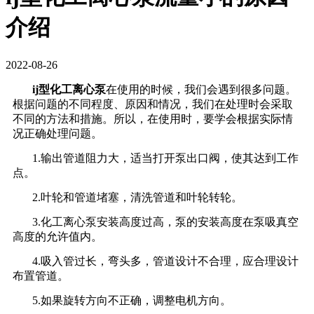
介绍
2022-08-26
ij型化工离心泵
在使用的时候，我们会遇到很多问题。
根据问题的不同程度、原因和情况，我们在处理时会采取
不同的方法和措施。所以，在使用时，要学会根据实际情
况正确处理问题。
1.输出管道阻力大，适当打开泵出口阀，使其达到工作
点。
2.叶轮和管道堵塞，清洗管道和叶轮转轮。
3.化工离心泵安装高度过高，泵的安装高度在泵吸真空
高度的允许值内。
4.吸入管过长，弯头多，管道设计不合理，应合理设计
布置管道。
5.如果旋转方向不正确，调整电机方向。