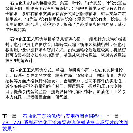
石油化工泵结构包括泵壳、泵盖、叶轮、轴承支架，叶轮设置在
泵轴左侧，叶轮右侧设有机械密封，泵轴中间轴承支架设有圆柱滚
子轴承，泵轴右轴承支架设有背安装角接触球轴承，轴承支架左右
轴承盖A、轴承盖B设有轴承密封设备；泵壳下侧设有出口设备。本
实用新型结构合理，维护方便，提高了产品质量和使用寿命，减少
了环境污染。
石油化工工艺泵为单极单吸悬臂离心泵，一般密封方式为机械密
封，也可根据用户要求采用单端或双端平衡集装机械密封，但也可
根据用户要求选择填料密封方式。如果运输物质温度较高，机械密
封可安装外部冷却水冷却装置、清洗或密封液系统，密封管道系统
按API规范设计。
石油化工工艺泵为立式、单极、单吸离心泵，按API610标准设
计。该系列泵在泵的支撑、轴承布局、预留接口、制冷清洗、内腔
结构等方面严格执行标准设计。合理安排，提高零部件的实用性，
减少备件类型的数量和维护时间。预留温度、振动和压力检测接
口，提高泵的智能监督，提高设备的可靠性指标。原油化工工艺泵
水力优良，型谱覆盖全面，耐气蚀。
下一篇：
石油化工泵的优势与应用范围有哪些？
上一篇：
ZA、ZAO系列石油化工流程泵说说怎样减振自吸泵才能达到
效果？