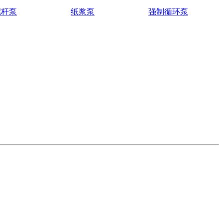
螺杆泵
纸浆泵
强制循环泵