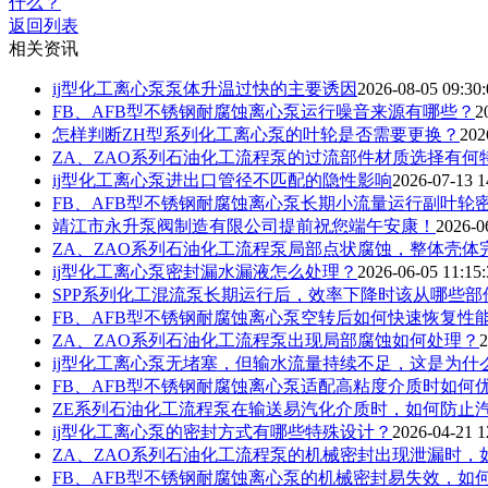
什么？
返回列表
相关资讯
ij型化工离心泵泵体升温过快的主要诱因
2026-08-05 09:30:
FB、AFB型不锈钢耐腐蚀离心泵运行噪音来源有哪些？
2
怎样判断ZH型系列化工离心泵的叶轮是否需要更换？
202
ZA、ZAO系列石油化工流程泵的过流部件材质选择有何
ij型化工离心泵进出口管径不匹配的隐性影响
2026-07-13 1
FB、AFB型不锈钢耐腐蚀离心泵长期小流量运行副叶轮
靖江市永升泵阀制造有限公司提前祝您端午安康！
2026-0
ZA、ZAO系列石油化工流程泵局部点状腐蚀，整体壳体
ij型化工离心泵密封漏水漏液怎么处理？
2026-06-05 11:15:
SPP系列化工混流泵长期运行后，效率下降时该从哪些
FB、AFB型不锈钢耐腐蚀离心泵空转后如何快速恢复性
ZA、ZAO系列石油化工流程泵出现局部腐蚀如何处理？
2
ij型化工离心泵无堵塞，但输水流量持续不足，这是为什
FB、AFB型不锈钢耐腐蚀离心泵适配高粘度介质时如何
ZE系列石油化工流程泵在输送易汽化介质时，如何防止
ij型化工离心泵的密封方式有哪些特殊设计？
2026-04-21 1
ZA、ZAO系列石油化工流程泵的机械密封出现泄漏时，
FB、AFB型不锈钢耐腐蚀离心泵的机械密封易失效，如