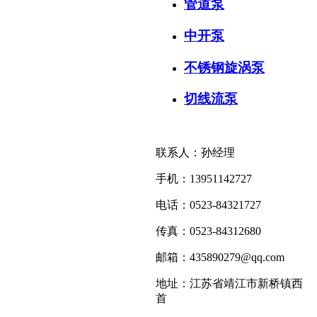
管道泵
中开泵
不锈钢旋涡泵
切线流泵
联系人：孙经理
手机：13951142727
电话：0523-84321727
传真：0523-84312680
邮箱：435890279@qq.com
地址：江苏省靖江市新桥镇西
首