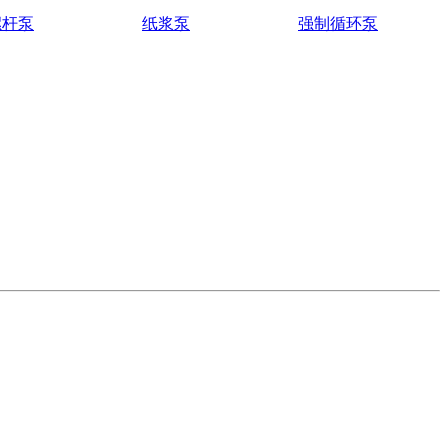
螺杆泵
纸浆泵
强制循环泵