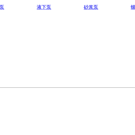
泵
液下泵
砂浆泵