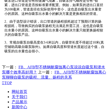
吸泵进口管道是否有轻微漏气现象，自吸泵排气螺栓是否有*锁
紧，进出口管道是否按标准要求配置。例如，如果泵的进出口直径
为100毫米，管道直径在实际使用中变小，这也是自吸泵出水量变
小的原因。这种自吸泵出水量小的解决方案是更换相应的管道。
2、由于选型设计错误，出口管道的扬程损耗超过了预期计算的扬
程损耗，导致购买的自吸泵扬程无法满足所需工况，这也是自吸泵
出水量小的原因。这种自吸泵出水量小的解决方案只能更换扬程较
大的自吸泵产品。
3、常规自吸泵自吸高度在3-6米以内，自吸管长度不得超过10米(真
空辅助高吸自吸泵除外)。如果自吸高度和管道长度超过这个值，自
吸泵的出水量也会很小。
下一篇：
FB、AFB型不锈钢耐腐蚀离心泵说说自吸泵和潜水
泵哪个效率高好用？
上一篇：
FB、AFB型不锈钢耐腐蚀离心
泵聊聊自吸泵的吸程、流量、扬程的关系

TOP
网站首页
关于我们
产品展示
新闻中心