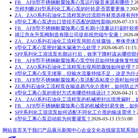
FB、AFB型不锈钢耐腐蚀离心泵运行噪音来源有哪些？
2
怎样判断ZH型系列化工离心泵的叶轮是否需要更换？
202
ZA、ZAO系列石油化工流程泵的过流部件材质选择有何
ij型化工离心泵进出口管径不匹配的隐性影响
2026-07-13 1
FB、AFB型不锈钢耐腐蚀离心泵长期小流量运行副叶轮
靖江市永升泵阀制造有限公司提前祝您端午安康！
2026-0
ZA、ZAO系列石油化工流程泵局部点状腐蚀，整体壳体
ij型化工离心泵密封漏水漏液怎么处理？
2026-06-05 11:15:
SPP系列化工混流泵长期运行后，效率下降时该从哪些
FB、AFB型不锈钢耐腐蚀离心泵空转后如何快速恢复性
ZA、ZAO系列石油化工流程泵出现局部腐蚀如何处理？
2
ij型化工离心泵无堵塞，但输水流量持续不足，这是为什
FB、AFB型不锈钢耐腐蚀离心泵适配高粘度介质时如何
ZE系列石油化工流程泵在输送易汽化介质时，如何防止
ij型化工离心泵的密封方式有哪些特殊设计？
2026-04-21 1
ZA、ZAO系列石油化工流程泵的机械密封出现泄漏时，
FB、AFB型不锈钢耐腐蚀离心泵的机械密封易失效，如
SPP系列化工混流泵如何适配不同化工介质的输送需求？
ij型化工离心泵启动前为何要灌泵？
2026-03-13 15:51:00
网站首页
关于我们
产品展示
新闻中心
企业文化
在线留言
联系我