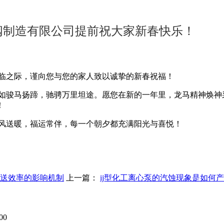
阀制造有限公司提前祝大家新春快乐！
临之际，谨向您与您的家人致以诚挚的新春祝福！
如骏马扬蹄，驰骋万里坦途。愿您在新的一年里，龙马精神焕神
！
风送暖，福运常伴，每一个朝夕都充满阳光与喜悦！
输送效率的影响机制
上一篇：
ij型化工离心泵的汽蚀现象是如何
00