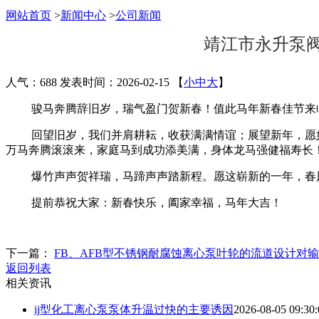
网站首页
>
新闻中心
>
公司新闻
靖江市永升泵
人气：688
发表时间：2026-02-15
【
小
中
大
】
骏马奔腾辞旧岁，瑞气盈门贺新春！值此马年新春佳节来
回望旧岁，我们并肩耕耘，收获满满情谊；展望新年，愿
万马奔腾滚滚来，家庭马到成功添美满，身体龙马强健福寿长
爆竹声声贺祥瑞，马蹄声声踏新程。愿这崭新的一年，春
提前恭祝大家：新春快乐，阖家幸福，马年大吉！
下一篇：
FB、AFB型不锈钢耐腐蚀离心泵叶轮的流道设计对
返回列表
相关资讯
ij型化工离心泵泵体升温过快的主要诱因
2026-08-05 09:30: