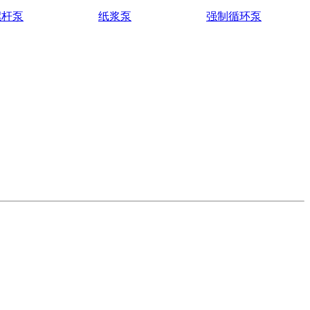
螺杆泵
纸浆泵
强制循环泵